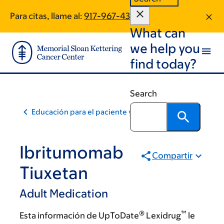
Skip
Skip
Para citas, llame al:
917-967-4310
to
to
What can
main
footer
content
we help you
find today?
Search
Educación para el paciente y la comunidad
Ibritumomab
Compartir
Tiuxetan
Adult Medication
®
™
Esta información de UpToDate
Lexidrug
le