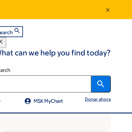
earch
hat can we help you find today?
arch
Donar ahora
MSK MyChart