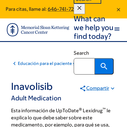
Skip
Skip
Para citas, llame al:
646-741-7225
to
to
What can
main
footer
content
we help you
find today?
Search
Educación para el paciente y la comunidad
Inavolisib
Compartir
Adult Medication
®
™
Esta información de UpToDate
Lexidrug
le
explica lo que debe saber sobre este
medicamento, por ejemplo, para qué se usa,