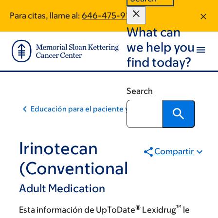
Skip
Skip
Para citas, llame al:
646-475-9147
to
to
What can
main
footer
content
we help you
find today?
Search
Educación para el paciente y la comunidad
Irinotecan
Compartir
(Conventional
Adult Medication
®
™
Esta información de UpToDate
Lexidrug
le