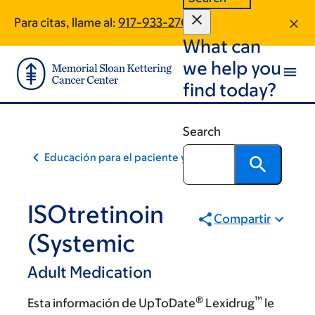
Skip
Skip
Para citas, llame al:
917-933-2702
to
to
What can
main
footer
content
we help you
find today?
Search
Educación para el paciente y la comunidad
ISOtretinoin
Compartir
(Systemic
Adult Medication
®
™
Esta información de UpToDate
Lexidrug
le