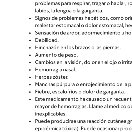
problemas para respirar, tragar o hablar; r
labios, la lengua o la garganta.
Signos de problemas hepáticos, como orin
malestar estomacal o dolor estomacal, hece
Sensación de ardor, adormecimiento u ho
Debilidad.
Hinchazón en los brazos o las piernas.
Aumento de peso.
Cambios en la visión, dolor en el ojo o irri
Hemorragia nasal.
Herpes zóster.
Manchas púrpura o enrojecimiento de la pi
Fiebre, escalofríos o dolor de garganta.
Este medicamento ha causado un recuento
mayor de hemorragias. Llame al médico d
inexplicables.
Puede producirse una reacción cutánea g
epidérmica tóxica). Puede ocasionar prob