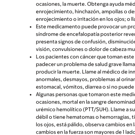
ocasiones, la muerte. Obtenga ayuda méd
enrojecimiento, hinchazón, ampollas o desc
enrojecimiento o irritación en los ojos; o lla
Este medicamento puede provocar un prob
síndrome de encefalopatía posterior rever
presenta signos de confusión, disminución 
visión, convulsiones o dolor de cabeza mu
Los pacientes con cáncer que toman est
padecer un problema de salud grave llama
producir la muerte. Llame al médico de in
anormales, desmayos, problemas al orinar
estomacal, vómitos, diarrea o si no puede
Algunas personas que tomaron este medi
ocasiones, mortal en la sangre denomin
urémico hemolítico (PTT/SUH). Llame a su
débil o tiene hematomas o hemorragias, tie
los ojos, está pálido, observa cambios en l
cambios en la fuerza son mayores de 1 lado 