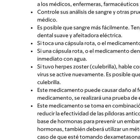
a los médicos, enfermeras, farmacéuticos 
Controle sus análisis de sangre y otras pr
médico.
Es posible que sangre más fácilmente. Tenga
dental suave y afeitadora eléctrica.
Si toca una cápsula rota, o el medicamento
Si una cápsula rota, o el medicamento dent
inmediato con agua.
Si tuvo herpes zoster (culebrilla), hable
virus se active nuevamente. Es posible q
culebrilla.
Este medicamento puede causar daño al fe
medicamento, se realizará una prueba de
Este medicamento se toma en combinaci
reducir la efectividad de las píldoras ant
base de hormonas para prevenir un embara
hormonas, también deberá utilizar un mé
caso de que esté tomando dexametasona