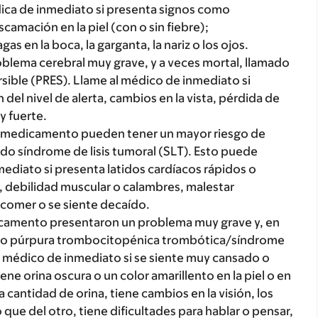
ica de inmediato si presenta signos como
amación en la piel (con o sin fiebre);
gas en la boca, la garganta, la nariz o los ojos.
lema cerebral muy grave, y a veces mortal, llamado
sible (PRES). Llame al médico de inmediato si
del nivel de alerta, cambios en la vista, pérdida de
y fuerte.
e medicamento pueden tener un mayor riesgo de
do síndrome de lisis tumoral (SLT). Esto puede
mediato si presenta latidos cardíacos rápidos o
, debilidad muscular o calambres, malestar
 comer o se siente decaído.
camento presentaron un problema muy grave y, en
ado púrpura trombocitopénica trombótica/síndrome
 médico de inmediato si se siente muy cansado o
ne orina oscura o un color amarillento en la piel o en
a cantidad de orina, tiene cambios en la visión, los
que del otro, tiene dificultades para hablar o pensar,