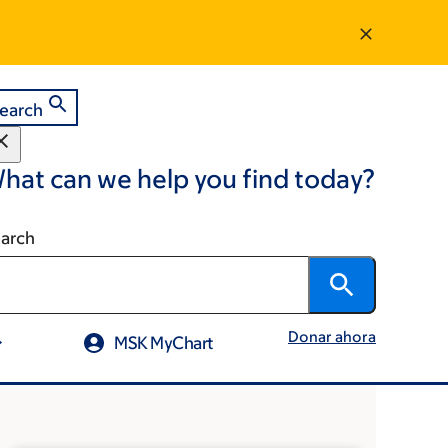
earch
hat can we help you find today?
arch
Donar ahora
MSK MyChart