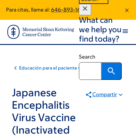
Skip
Skip
Para citas, llame al:
646-893-1632
to
to
What can
main
footer
content
we help you
find today?
Search
Educación para el paciente y la comunidad
Japanese
Compartir
Encephalitis
Virus Vaccine
(Inactivated