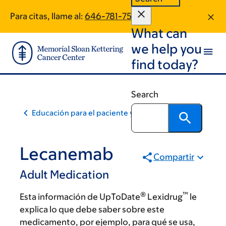
Skip
Skip
Para citas, llame al:
646-781-7532
to
to
What can
main
footer
content
we help you
find today?
Search
Educación para el paciente y la comunidad
Lecanemab
Compartir
Adult Medication
®
™
Esta información de UpToDate
Lexidrug
le
explica lo que debe saber sobre este
medicamento, por ejemplo, para qué se usa,