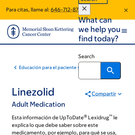
Skip
Skip
Para citas, llame al:
646-712-8779
to
to
What can
main
footer
content
we help you
find today?
Search
Educación para el paciente y la comunidad
Linezolid
Compartir
Adult Medication
®
™
Esta información de UpToDate
Lexidrug
le
explica lo que debe saber sobre este
medicamento, por ejemplo, para qué se usa,