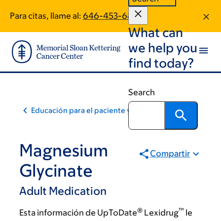
Skip
Skip
Para citas, llame al:
646-453-6846
to
to
What can
main
footer
content
we help you
find today?
Search
Educación para el paciente y la comunidad
Magnesium
Compartir
Glycinate
Adult Medication
®
™
Esta información de UpToDate
Lexidrug
le