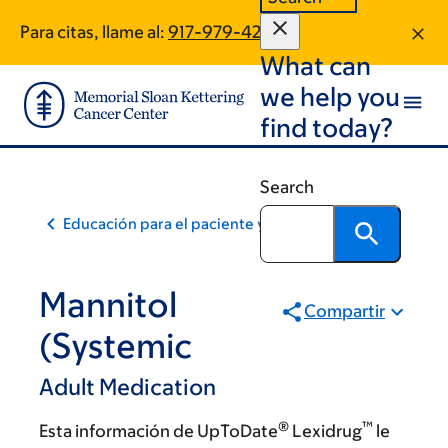
Skip
Skip
Para citas, llame al:
917-979-4252
to
to
What can
main
footer
content
we help you
find today?
Search
Educación para el paciente y la comunidad
Mannitol
Compartir
(Systemic
Adult Medication
®
™
Esta información de UpToDate
Lexidrug
le