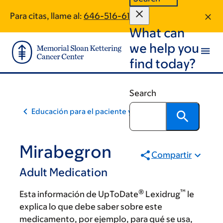
Skip
Skip
Para citas, llame al:
646-516-6183
to
to
What can
main
footer
content
we help you
find today?
Search
Educación para el paciente y la comunidad
Mirabegron
Compartir
Adult Medication
®
™
Esta información de UpToDate
Lexidrug
le
explica lo que debe saber sobre este
medicamento, por ejemplo, para qué se usa,