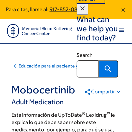
Skip
Skip
Para citas, llame al:
917-852-0841
to
to
What can
main
footer
content
we help you
find today?
Search
Educación para el paciente y la comunidad
Mobocertinib
Compartir
Adult Medication
®
™
Esta información de UpToDate
Lexidrug
le
explica lo que debe saber sobre este
medicamento, por ejemplo, para qué se usa,