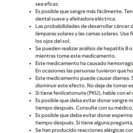
sea eficaz.
Es posible que sangre más fácilmente. Tenga
dental suave y afeitadora eléctrica.
Las probabilidades de desarrollar cáncer de
lámparas solares y las camas solares. Use f
los ojos del sol.
Se pueden realizar análisis de hepatitis B
mientras tome este medicamento.
Este medicamento ha causado hemorragia, or
En ocasiones las personas tuvieron que ho
Este medicamento puede causar diarrea. S
disminuir este efecto. No deje de tomar e
Si tiene fenilcetonuria (PKU), hable con e
Es posible que deba evitar donar sangre 
tiempo después. Consulte con su médico
Es posible que deba evitar donar esperm
tiempo después. Si tiene alguna pregunta
Se han producido reacciones alérgicas co