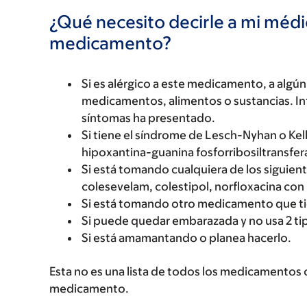
¿Qué necesito decirle a mi méd
medicamento?
Si es alérgico a este medicamento, a alg
medicamentos, alimentos o sustancias. Inf
síntomas ha presentado.
Si tiene el síndrome de Lesch-Nyhan o Kel
hipoxantina-guanina fosforribosiltransfer
Si está tomando cualquiera de los siguien
colesevelam, colestipol, norfloxacina co
Si está tomando otro medicamento que ti
Si puede quedar embarazada y no usa 2 t
Si está amamantando o planea hacerlo.
Esta no es una lista de todos los medicamentos 
medicamento.