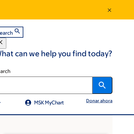
earch
hat can we help you find today?
arch
Donar ahora
MSK MyChart