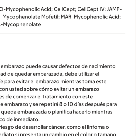
ycophenolic Acid; CellCept; CellCept IV; JAMP-
-Mycophenolate Mofetil; MAR-Mycophenolic Acid;
VA-Mycophenolate
l embarazo puede causar defectos de nacimiento
lidad de quedar embarazada, debe utilizar el
e para evitar el embarazo mientras toma este
con usted sobre cómo evitar un embarazo
s de comenzar el tratamiento con este
 embarazo y se repetirá 8 o 10 días después para
 queda embarazada o planifica hacerlo mientras
co de inmediato.
esgo de desarrollar cáncer, como el linfoma o
ediato si presenta un cambio en el color o tamaño