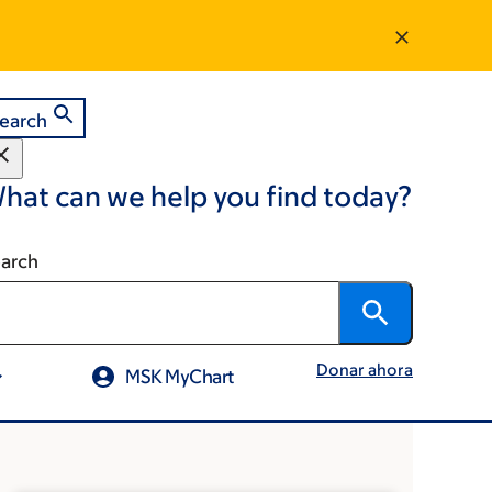
earch
hat can we help you find today?
arch
Donar ahora
MSK MyChart