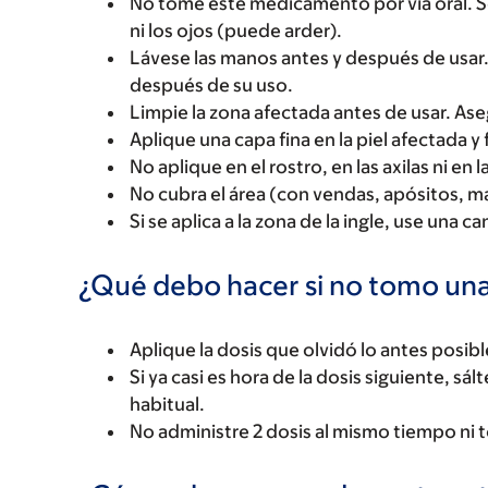
No tome este medicamento por vía oral. Sol
ni los ojos (puede arder).
Lávese las manos antes y después de usar. 
después de su uso.
Limpie la zona afectada antes de usar. Ase
Aplique una capa fina en la piel afectada 
No aplique en el rostro, en las axilas ni en
No cubra el área (con vendas, apósitos, ma
Si se aplica a la zona de la ingle, use una
¿Qué debo hacer si no tomo una
Aplique la dosis que olvidó lo antes posibl
Si ya casi es hora de la dosis siguiente, sál
habitual.
No administre 2 dosis al mismo tiempo ni 