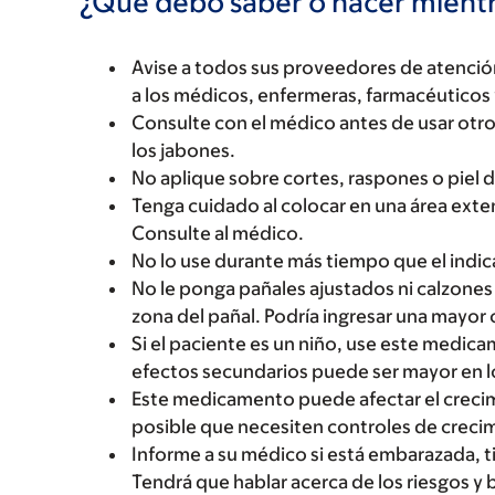
¿Qué debo saber o hacer mien
Avise a todos sus proveedores de atenci
a los médicos, enfermeras, farmacéuticos 
Consulte con el médico antes de usar otr
los jabones.
No aplique sobre cortes, raspones o piel 
Tenga cuidado al colocar en una área exten
Consulte al médico.
No lo use durante más tiempo que el indic
No le ponga pañales ajustados ni calzones 
zona del pañal. Podría ingresar una mayo
Si el paciente es un niño, use este medica
efectos secundarios puede ser mayor en l
Este medicamento puede afectar el crecim
posible que necesiten controles de creci
Informe a su médico si está embarazada, 
Tendrá que hablar acerca de los riesgos y 