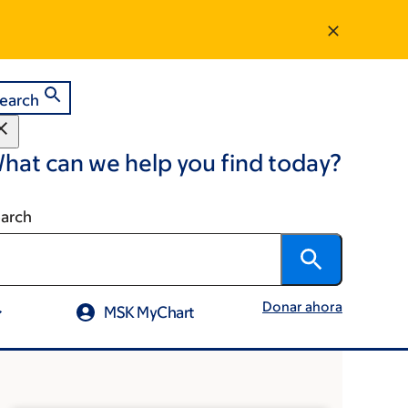
earch
hat can we help you find today?
arch
Donar ahora
MSK MyChart