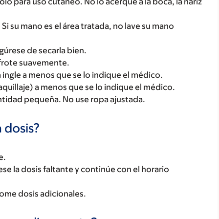
o para uso cutáneo. No lo acerque a la boca, la nariz
Si su mano es el área tratada, no lave su mano
gúrese de secarla bien.
y frote suavemente.
 la ingle a menos que se lo indique el médico.
quillaje) a menos que se lo indique el médico.
 cantidad pequeña. No use ropa ajustada.
 dosis?
e.
tese la dosis faltante y continúe con el horario
tome dosis adicionales.