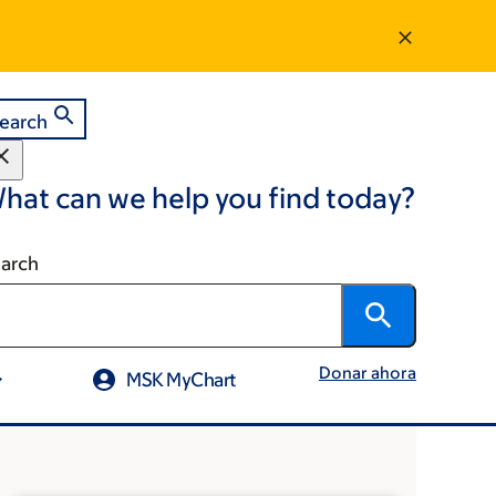
earch
hat can we help you find today?
arch
Donar ahora
MSK MyChart