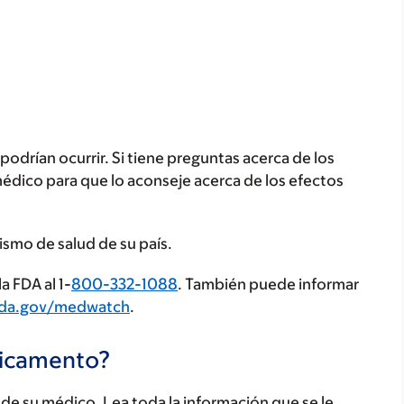
odrían ocurrir. Si tiene preguntas acerca de los
médico para que lo aconseje acerca de los efectos
ismo de salud de su país.
a FDA al 1-
800-332-1088
. También puede informar
fda.gov/medwatch
.
dicamento?
e su médico. Lea toda la información que se le