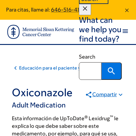
Skip
Skip
Para citas, llame al:
646-516-4132
to
to
What can
main
footer
content
we help you
find today?
Search
Educación para el paciente y la comunidad
Oxiconazole
Compartir
Adult Medication
®
™
Esta información de UpToDate
Lexidrug
le
explica lo que debe saber sobre este
medicamento, por ejemplo, para qué se usa,