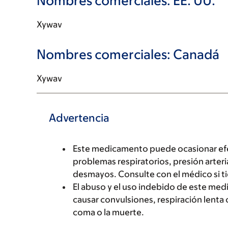
Nombres comerciales: EE. UU.
Xywav
Nombres comerciales: Canadá
Xywav
Advertencia
Este medicamento puede ocasionar efec
problemas respiratorios, presión arteria
desmayos. Consulte con el médico si t
El abuso y el uso indebido de este m
causar convulsiones, respiración lenta
coma o la muerte.