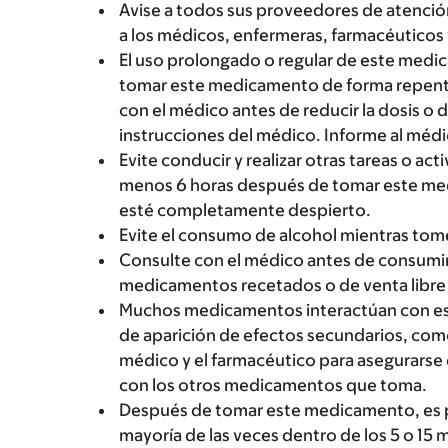
Avise a todos sus proveedores de atenci
a los médicos, enfermeras, farmacéuticos 
El uso prolongado o regular de este med
tomar este medicamento de forma repenti
con el médico antes de reducir la dosis o
instrucciones del médico. Informe al médic
Evite conducir y realizar otras tareas o a
menos 6 horas después de tomar este med
esté completamente despierto.
Evite el consumo de alcohol mientras to
Consulte con el médico antes de consumir
medicamentos recetados o de venta libre 
Muchos medicamentos interactúan con es
de aparición de efectos secundarios, com
médico y el farmacéutico para asegurarse 
con los otros medicamentos que toma.
Después de tomar este medicamento, es 
mayoría de las veces dentro de los 5 o 15 m