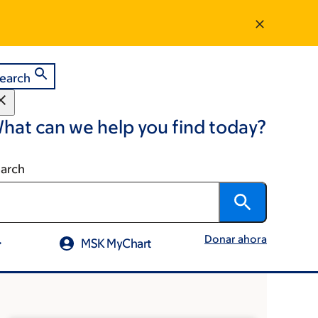
earch
hat can we help you find today?
arch
Donar ahora
MSK MyChart