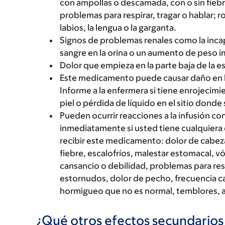
con ampollas o descamada, con o sin fiebre
problemas para respirar, tragar o hablar; r
labios, la lengua o la garganta.
Signos de problemas renales como la incap
sangre en la orina o un aumento de peso 
Dolor que empieza en la parte baja de la esp
Este medicamento puede causar daño en los
Informe a la enfermera si tiene enrojecimie
piel o pérdida de líquido en el sitio dond
Pueden ocurrir reacciones a la infusión c
inmediatamente si usted tiene cualquiera 
recibir este medicamento: dolor de cabez
fiebre, escalofríos, malestar estomacal, 
cansancio o debilidad, problemas para resp
estornudos, dolor de pecho, frecuencia c
hormigueo que no es normal, temblores, ag
¿Qué otros efectos secundario