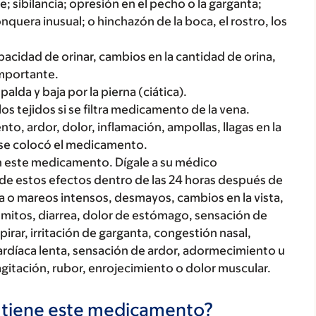
; sibilancia; opresión en el pecho o la garganta;
onquera inusual; o hinchazón de la boca, el rostro, los
acidad de orinar, cambios en la cantidad de orina,
importante.
alda y baja por la pierna (ciática).
 tejidos si se filtra medicamento de la vena.
nto, ardor, dolor, inflamación, ampollas, llagas en la
e se colocó el medicamento.
on este medicamento. Dígale a su médico
de estos efectos dentro de las 24 horas después de
a o mareos intensos, desmayos, cambios en la vista,
vómitos, diarrea, dolor de estómago, sensación de
irar, irritación de garganta, congestión nasal,
ardíaca lenta, sensación de ardor, adormecimiento u
itación, rubor, enrojecimiento o dolor muscular.
s tiene este medicamento?