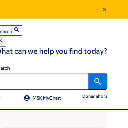
earch
hat can we help you find today?
arch
Donar ahora
MSK MyChart