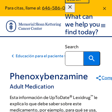
Skip
Skip
Para citas, llame al:
646-586-0601
to
to
What can
main
footer
content
we help you
find today?
Search
Educación para el paciente y la comunidad
Phenoxybenzamine
Comp
Adult Medication
®
™
Esta información de UpToDate
Lexidrug
le
explica lo que debe saber sobre este
medicamento, por ejemplo, para qué se usa,