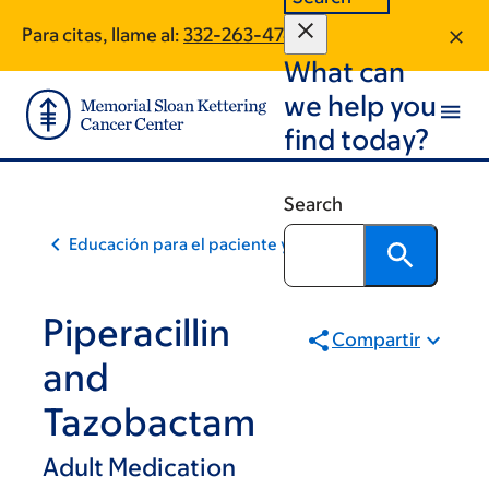
Skip
Skip
Para citas, llame al:
332-263-4741
to
to
What can
main
footer
content
we help you
find today?
Search
Educación para el paciente y la comunidad
Piperacillin
Compartir
and
Tazobactam
Adult Medication