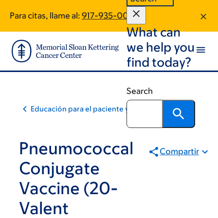
Skip
Skip
Para citas, llame al:
917-935-0091
to
to
What can
main
footer
content
we help you
find today?
Search
Educación para el paciente y la comunidad
Pneumococcal
Compartir
Conjugate
Vaccine (20-
Valent