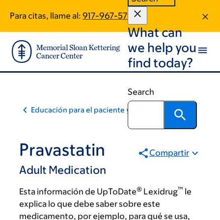
Skip
Skip
Para citas, llame al:
917-967-5790
to
to
What can
main
footer
content
we help you
find today?
Search
Educación para el paciente y la comunidad
Pravastatin
Compartir
Adult Medication
®
™
Esta información de UpToDate
Lexidrug
le
explica lo que debe saber sobre este
medicamento, por ejemplo, para qué se usa,