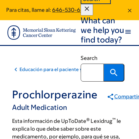
Skip
Skip
Para citas, llame al:
646-530-6651
to
to
What can
main
footer
content
we help you
find today?
Search
Educación para el paciente y la comunidad
Prochlorperazine
Comparti
Adult Medication
®
™
Esta información de UpToDate
Lexidrug
le
explica lo que debe saber sobre este
medicamento, por ejemplo, para qué se usa,