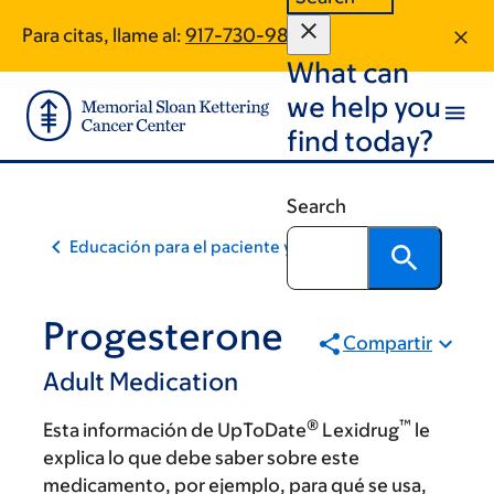
Skip
Skip
Para citas, llame al:
917-730-9823
to
to
What can
main
footer
content
we help you
find today?
Search
Educación para el paciente y la comunidad
Progesterone
Compartir
Adult Medication
®
™
Esta información de UpToDate
Lexidrug
le
explica lo que debe saber sobre este
medicamento, por ejemplo, para qué se usa,