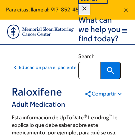
Skip
Skip
Para citas, llame al:
917-852-4582
to
to
What can
main
footer
content
we help you
find today?
Search
Educación para el paciente y la comunidad
Raloxifene
Compartir
Adult Medication
®
™
Esta información de UpToDate
Lexidrug
le
explica lo que debe saber sobre este
medicamento, por ejemplo, para qué se usa,