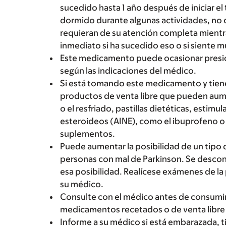
sucedido hasta 1 año después de iniciar e
dormido durante algunas actividades, no c
requieran de su atención completa mient
inmediato si ha sucedido eso o si siente 
Este medicamento puede ocasionar presión a
según las indicaciones del médico.
Si está tomando este medicamento y tiene 
productos de venta libre que pueden aumen
o el resfriado, pastillas dietéticas, esti
esteroideos (AINE), como el ibuprofeno o 
suplementos.
Puede aumentar la posibilidad de un tip
personas con mal de Parkinson. Se desc
esa posibilidad. Realícese exámenes de l
su médico.
Consulte con el médico antes de consumir 
medicamentos recetados o de venta libre 
Informe a su médico si está embarazada, 