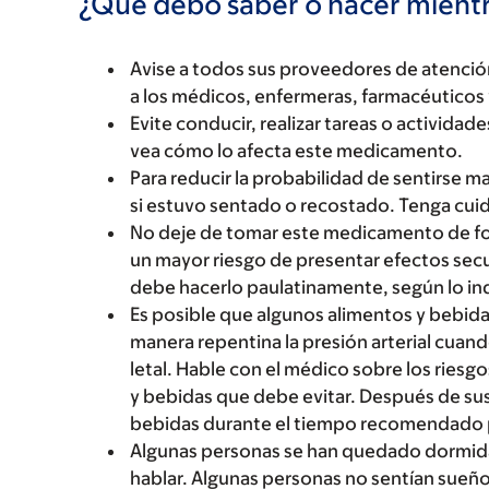
¿Qué debo saber o hacer mien
Avise a todos sus proveedores de atenci
a los médicos, enfermeras, farmacéuticos 
Evite conducir, realizar tareas o activida
vea cómo lo afecta este medicamento.
Para reducir la probabilidad de sentirse 
si estuvo sentado o recostado. Tenga cuida
No deje de tomar este medicamento de for
un mayor riesgo de presentar efectos sec
debe hacerlo paulatinamente, según lo in
Es posible que algunos alimentos y bebida
manera repentina la presión arterial cua
letal. Hable con el médico sobre los riesg
y bebidas que debe evitar. Después de su
bebidas durante el tiempo recomendado 
Algunas personas se han quedado dormida
hablar. Algunas personas no sentían sueño 