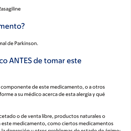
Rasagiline
camento?
 mal de Parkinson.
ico ANTES de tomar este
ún componente de este medicamento, o a otros
orme a su médico acerca de esta alergia y qué
etado o de venta libre, productos naturales o
on este medicamento, como ciertos medicamentos
frío; la depresión u otros problemas de estado de ánimo;