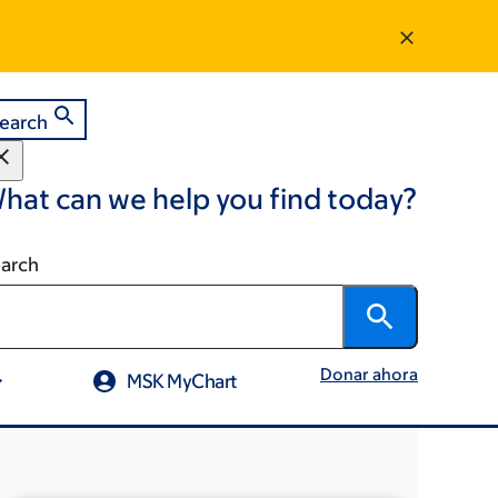
earch
hat can we help you find today?
arch
Donar ahora
MSK MyChart