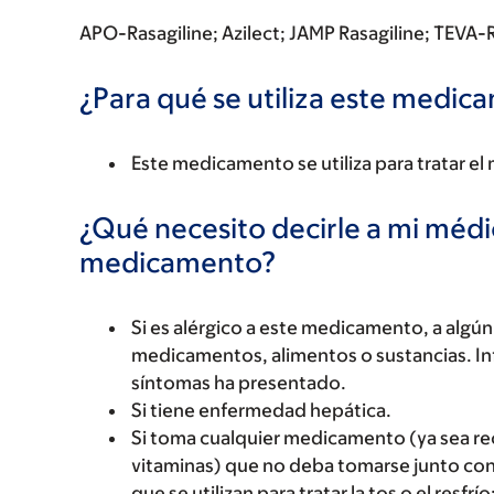
APO-Rasagiline; Azilect; JAMP Rasagiline; TEVA-
¿Para qué se utiliza este medi
Este medicamento se utiliza para tratar el
¿Qué necesito decirle a mi méd
medicamento?
Si es alérgico a este medicamento, a alg
medicamentos, alimentos o sustancias. Inf
síntomas ha presentado.
Si tiene enfermedad hepática.
Si toma cualquier medicamento (ya sea rec
vitaminas) que no deba tomarse junto c
que se utilizan para tratar la tos o el res