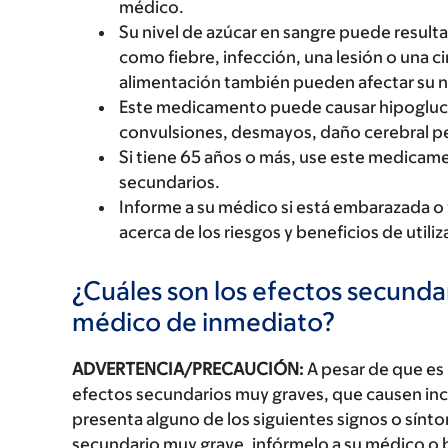
médico.
Su nivel de azúcar en sangre puede resulta
como fiebre, infección, una lesión o una cir
alimentación también pueden afectar su ni
Este medicamento puede causar hipogluc
convulsiones, desmayos, daño cerebral pe
Si tiene 65 años o más, use este medica
secundarios.
Informe a su médico si está embarazada o
acerca de los riesgos y beneficios de uti
¿Cuáles son los efectos secundar
médico de inmediato?
ADVERTENCIA/PRECAUCIÓN:
A pesar de que es
efectos secundarios muy graves, que causen inc
presenta alguno de los siguientes signos o sín
secundario muy grave, infórmelo a su médico o 