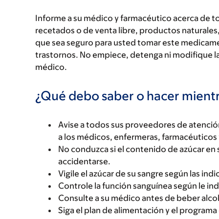
Informe a su médico y farmacéutico acerca de 
recetados o de venta libre, productos naturales,
que sea seguro para usted tomar este medicam
trastornos. No empiece, detenga ni modifique la
médico.
¿Qué debo saber o hacer mien
Avise a todos sus proveedores de atenci
a los médicos, enfermeras, farmacéuticos 
No conduzca si el contenido de azúcar en 
accidentarse.
Vigile el azúcar de su sangre según las ind
Controle la función sanguínea según le in
Consulte a su médico antes de beber alco
Siga el plan de alimentación y el program