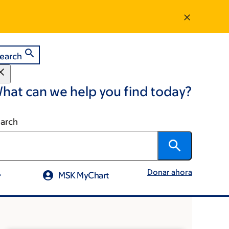
earch
hat can we help you find today?
arch
Donar ahora
MSK MyChart