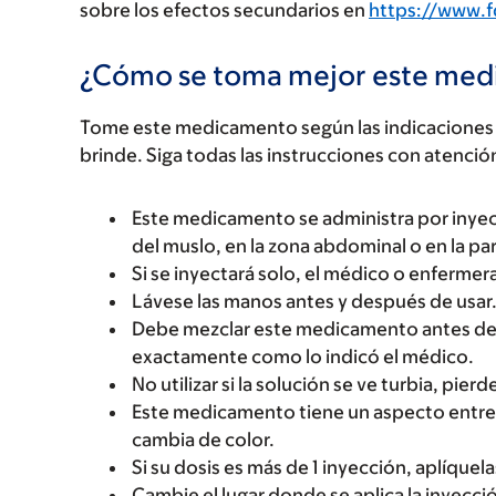
sobre los efectos secundarios en
https://www.
¿Cómo se toma mejor este me
Tome este medicamento según las indicaciones d
brinde. Siga todas las instrucciones con atenció
Este medicamento se administra por inyecció
del muslo, en la zona abdominal o en la pa
Si se inyectará solo, el médico o enfermera
Lávese las manos antes y después de usar
Debe mezclar este medicamento antes de t
exactamente como lo indicó el médico.
No utilizar si la solución se ve turbia, pier
Este medicamento tiene un aspecto entre i
cambia de color.
Si su dosis es más de 1 inyección, aplíquela
Cambie el lugar donde se aplica la inyecci