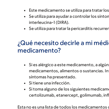
Este medicamento se utiliza para tratar lo
Se utiliza para ayudar a controlar los sínt
interleucina-1 (DIRA).
Se utiliza para tratar la pericarditis recurre
¿Qué necesito decirle a mi méd
medicamento?
Si es alérgico a este medicamento, a alg
medicamentos, alimentos o sustancias. Inf
síntomas ha presentado.
Si tiene una infección.
Si toma alguno de los siguientes medicam
certolizumab, etanercept, golimumab, infl
Esta no es una lista de todos los medicamentos 