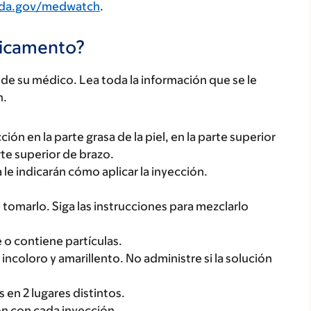
fda.gov/medwatch
.
dicamento?
e su médico. Lea toda la información que se le
n.
n en la parte grasa de la piel, en la parte superior
rte superior de brazo.
 le indicarán cómo aplicar la inyección.
.
omarlo. Siga las instrucciones para mezclarlo
de o contiene partículas.
ncoloro y amarillento. No administre si la solución
s en 2 lugares distintos.
ón con cada inyección.