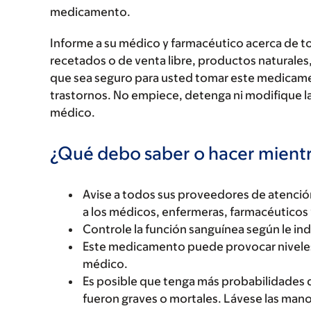
medicamento.
Informe a su médico y farmacéutico acerca de 
recetados o de venta libre, productos naturales,
que sea seguro para usted tomar este medicam
trastornos. No empiece, detenga ni modifique la
médico.
¿Qué debo saber o hacer mien
Avise a todos sus proveedores de atenci
a los médicos, enfermeras, farmacéuticos 
Controle la función sanguínea según le in
Este medicamento puede provocar niveles a
médico.
Es posible que tenga más probabilidades d
fueron graves o mortales. Lávese las man