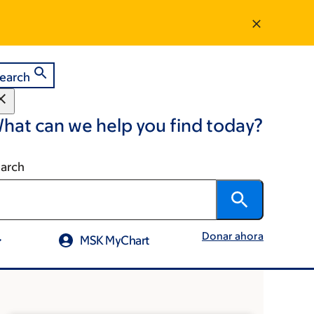
earch
hat can we help you find today?
arch
Donar ahora
MSK MyChart