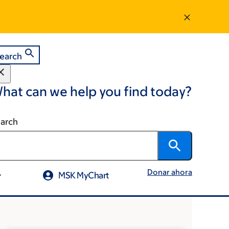
earch
hat can we help you find today?
arch
Donar ahora
MSK MyChart