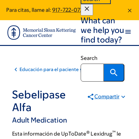
Skip
Skip
Para citas, llame al:
917-722-0730
to
to
What can
main
footer
content
we help you
find today?
Search
Educación para el paciente y la comunidad
Sebelipase
Compartir
Alfa
Adult Medication
®
™
Esta información de UpToDate
Lexidrug
le