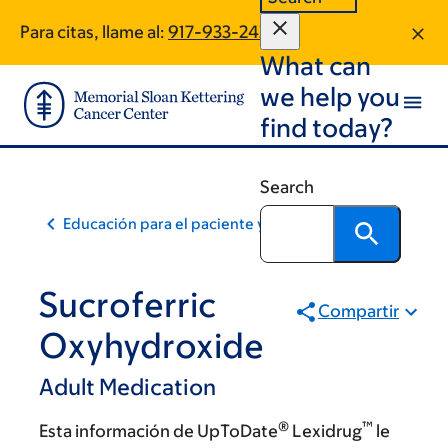
Skip
Skip
Para citas, llame al:
917-933-2423
to
to
What can
main
footer
content
we help you
find today?
Search
Educación para el paciente y la comunidad
Sucroferric
Compartir
Oxyhydroxide
Adult Medication
®
™
Esta información de UpToDate
Lexidrug
le