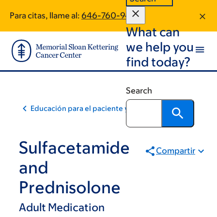
Skip
Skip
Para citas, llame al:
646-760-9466
to
to
What can
main
footer
content
we help you
find today?
Search
Educación para el paciente y la comunidad
Sulfacetamide
Compartir
and
Prednisolone
Adult Medication