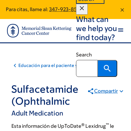
Skip
Skip
Para citas, llame al:
347-923-8598
to
to
What can
main
footer
content
we help you
find today?
Search
Educación para el paciente y la comunidad
Sulfacetamide
Compartir
(Ophthalmic
Adult Medication
®
™
Esta información de UpToDate
Lexidrug
le