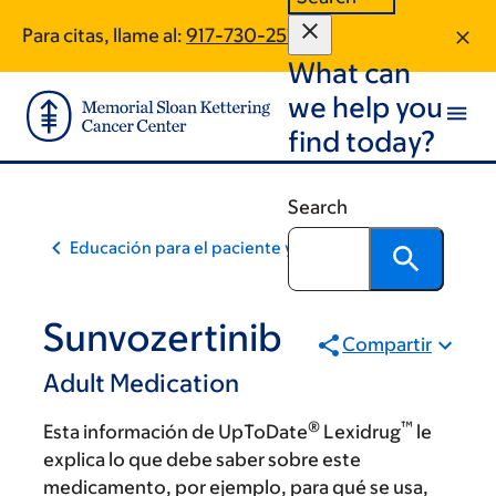
Skip
Skip
Para citas, llame al:
917-730-2517
to
to
What can
main
footer
content
we help you
find today?
Search
Educación para el paciente y la comunidad
Sunvozertinib
Compartir
Adult Medication
®
™
Esta información de UpToDate
Lexidrug
le
explica lo que debe saber sobre este
medicamento, por ejemplo, para qué se usa,