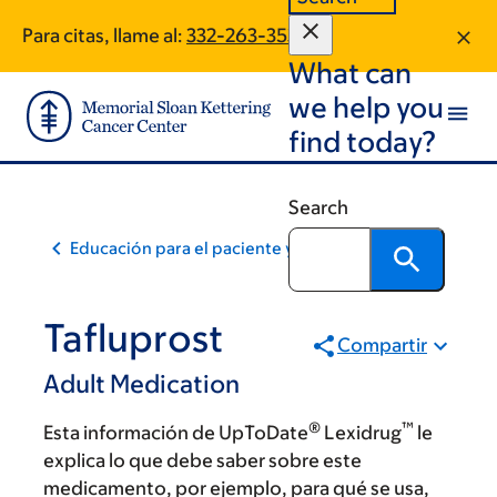
Skip
Skip
Para citas, llame al:
332-263-3532
to
to
What can
main
footer
content
we help you
find today?
Search
Educación para el paciente y la comunidad
Tafluprost
Compartir
Adult Medication
®
™
Esta información de UpToDate
Lexidrug
le
explica lo que debe saber sobre este
medicamento, por ejemplo, para qué se usa,