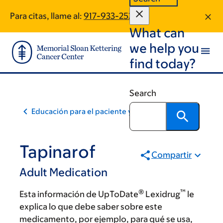
Skip
Skip
Para citas, llame al:
917-933-2528
to
to
What can
main
footer
content
we help you
find today?
Search
Educación para el paciente y la comunidad
Tapinarof
Compartir
Adult Medication
®
™
Esta información de UpToDate
Lexidrug
le
explica lo que debe saber sobre este
medicamento, por ejemplo, para qué se usa,