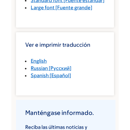
Standard font
[Fuente estándar]
Large font
[Fuente grande]
Ver e imprimir traducción
English
Russian
[
Русский
]
Spanish
[
Español
]
Manténgase informado.
Reciba las últimas noticias y