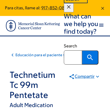
Skip
Skip
Para citas, llame al:
917-852-0850
to
to
What can
main
footer
content
we help you
find today?
Search
Educación para el paciente y la comunidad
Technetium
Compartir
Tc 99m
Pentetate
Adult Medication