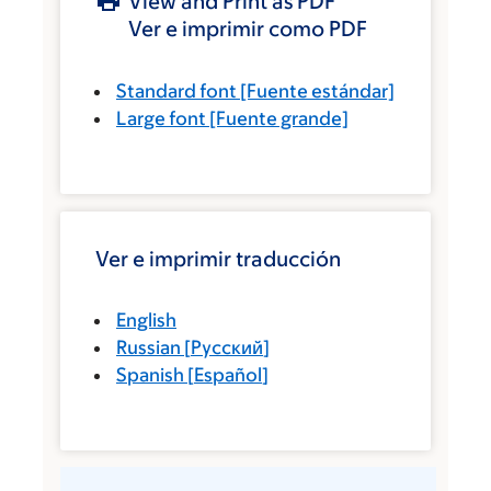
View and Print as PDF
Ver e imprimir como PDF
Standard font
[Fuente estándar]
Large font
[Fuente grande]
Ver e imprimir traducción
English
Russian
[
Русский
]
Spanish
[
Español
]