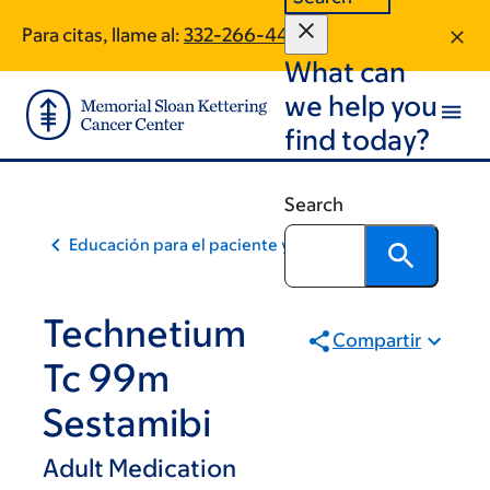
Skip
Skip
Para citas, llame al:
332-266-4421
to
to
What can
main
footer
content
we help you
find today?
Search
Educación para el paciente y la comunidad
Technetium
Compartir
Tc 99m
Sestamibi
Adult Medication