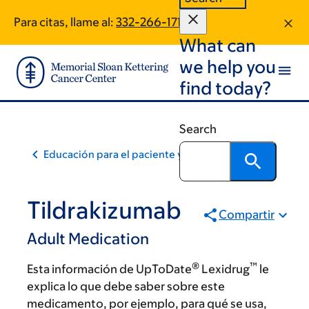
Skip
Skip
Para citas, llame al:
332-266-1712
to
to
What can
main
footer
content
we help you
find today?
Search
Educación para el paciente y la comunidad
Tildrakizumab
Compartir
Adult Medication
®
™
Esta información de UpToDate
Lexidrug
le
explica lo que debe saber sobre este
medicamento, por ejemplo, para qué se usa,