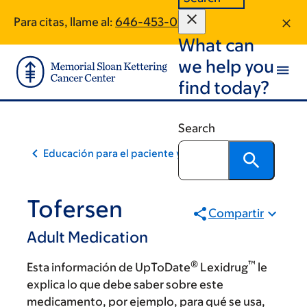
Skip
Skip
Para citas, llame al:
646-453-0290
to
to
What can
main
footer
content
we help you
find today?
Search
Educación para el paciente y la comunidad
Tofersen
Compartir
Adult Medication
®
™
Esta información de UpToDate
Lexidrug
le
explica lo que debe saber sobre este
medicamento, por ejemplo, para qué se usa,