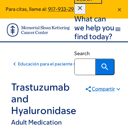
Skip
Skip
Para citas, llame al:
917-933-2967
to
to
What can
main
footer
content
we help you
find today?
Search
Educación para el paciente y la comunidad
Trastuzumab
Compartir
and
Hyaluronidase
Adult Medication