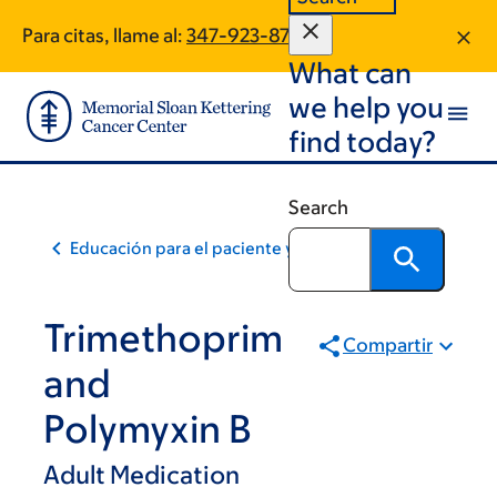
Skip
Skip
Para citas, llame al:
347-923-8718
to
to
What can
main
footer
content
we help you
find today?
Search
Educación para el paciente y la comunidad
Trimethoprim
Compartir
and
Polymyxin B
Adult Medication