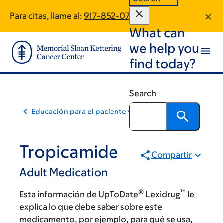
Skip
Skip
Para citas, llame al:
917-852-0799
to
to
What can
main
footer
content
we help you
find today?
Search
Educación para el paciente y la comunidad
Tropicamide
Compartir
Adult Medication
®
™
Esta información de UpToDate
Lexidrug
le
explica lo que debe saber sobre este
medicamento, por ejemplo, para qué se usa,