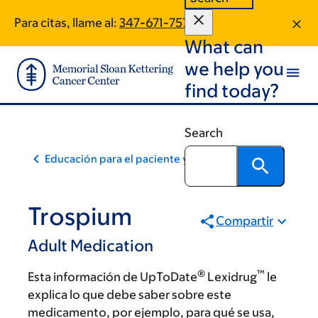
Skip
Skip
Para citas, llame al:
347-671-7577
to
to
What can
main
footer
content
we help you
find today?
Search
Educación para el paciente y la comunidad
Trospium
Compartir
Adult Medication
®
™
Esta información de UpToDate
Lexidrug
le
explica lo que debe saber sobre este
medicamento, por ejemplo, para qué se usa,