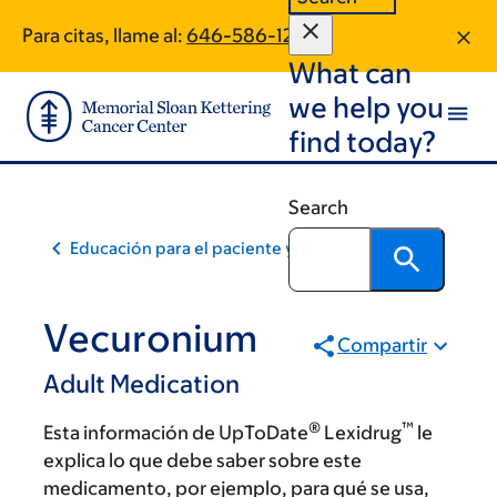
Skip
Skip
Para citas, llame al:
646-586-1223
to
to
What can
main
footer
content
we help you
find today?
Search
Educación para el paciente y la comunidad
Vecuronium
Compartir
Adult Medication
®
™
Esta información de UpToDate
Lexidrug
le
explica lo que debe saber sobre este
medicamento, por ejemplo, para qué se usa,