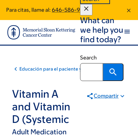
Skip
Skip
Para citas, llame al:
646-586-9142
to
to
What can
main
footer
content
we help you
find today?
Search
Educación para el paciente y la comunidad
Vitamin A
Compartir
and Vitamin
D (Systemic
Adult Medication