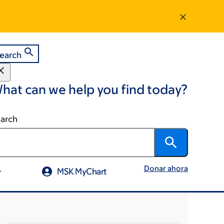
earch
hat can we help you find today?
arch
Donar ahora
MSK MyChart