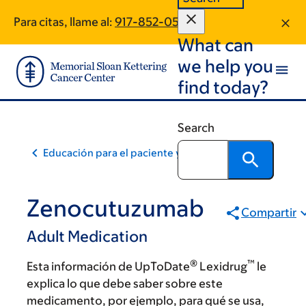
Skip
Skip
Para citas, llame al:
917-852-0579
to
to
What can
main
footer
content
we help you
find today?
Search
Educación para el paciente y la comunidad
Zenocutuzumab
Compartir
Adult Medication
®
™
Esta información de UpToDate
Lexidrug
le
explica lo que debe saber sobre este
medicamento, por ejemplo, para qué se usa,